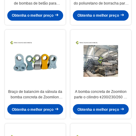
de bombas de betão para
do poliuretano de borracha parte
trituradores 0172101A1000
o selo Kit Big End da válvula de S
001790107A0100000
Obtenha o melhor preço
Obtenha o melhor preço
Braço de balancim da válvula da
A bomba concreta de Zoomlion
bomba concreta de Zoomlion,
parte o cilindro ¢200/230/260 da
braço do balanço da válvula de S
entrega de bomba concreta
Obtenha o melhor preço
Obtenha o melhor preço