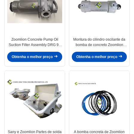
Zoomlion Concrete Pump Oil
Montura do cilindro oscilante da
Suction Filter Assembly DRG 90
bomba de concreto Zoomlion
Mahler Original 1010600452
(esquerda) F9000 (sede do
condutor da frente)
Obtenha o melhor preço
Obtenha o melhor preço
000190201A0200000
Sany e Zoomlion Partes de solda
A bomba concreta de Zoomlion