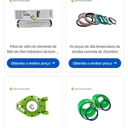
Fibra de vidro do elemento de
As peças de alta temperatura da
filtro do óleo hidráulico da bomba
bomba concreta de Zoomlion
concreta de Zoomlion
crescem jogo de reparação do
cilindro
Obtenha o melhor preço
Obtenha o melhor preço