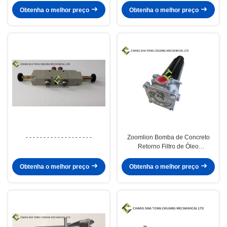
Obtenha o melhor preço
Obtenha o melhor preço
- - - - - - - - - - - - - - - - - - -
Zoomlion Bomba de Concreto
Retorno Filtro de Óleo
Assemblagem KE 2884+KE 2883
1010600428
Obtenha o melhor preço
Obtenha o melhor preço