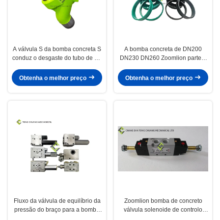
A válvula S da bomba concreta S
A bomba concreta de DN200
conduz o desgaste do tubo de S -
DN230 DN260 Zoomlion parte o
DN200/DN230/DN260 resistente
pistão de bomba concreta
Obtenha o melhor preço
Obtenha o melhor preço
Fluxo da válvula de equilíbrio da
Zoomlion bomba de concreto
pressão do braço para a bomba
válvula solenoide de controlo
concreta de Zoomlion
duplo 334D-015-02 1010302328