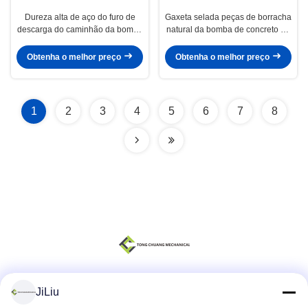
Dureza alta de aço do furo de
Gaxeta selada peças de borracha
descarga do caminhão da bomba
natural da bomba de concreto de
concreta de Zoomlion
Zoomlion da mistura
Obtenha o melhor preço
Obtenha o melhor preço
1
2
3
4
5
6
7
8
JiLiu
Redes Sociais