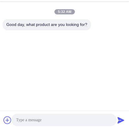
5:32 AM
Contato rápido
Good day, what product are you looking for?
Telefone
0086-18975137227
E-mail
tc18975137227@gmail.com
Endereço
Estrada do leste de 169 Renming, Changsha, Hunan, China
Política de Privacidade
|
Mapa do Site
China bom Qualidade peças sobresselentes da bomba concreta
Fornecedor. Copyright © 2022-2026 Changsha Tongchuang
Mechanical Co., Ltd. . Tudo Direitos reservados.