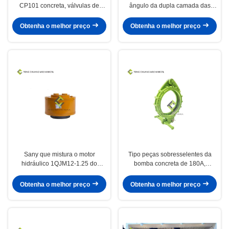
CP101 concreta, válvulas de
ângulo da dupla camada das
borboleta do elevado
peças sobresselentes da bomba
desempenho 8bar
de concreto HRC65
Obtenha o melhor preço
Obtenha o melhor preço
Sany que mistura o motor
Tipo peças sobresselentes da
hidráulico 1QJM12-1.25 do
bomba concreta de 180A,
agitador para a bomba
braçadeira de tubulação do
parafuso do forjamento do aço de
Obtenha o melhor preço
Obtenha o melhor preço
liga