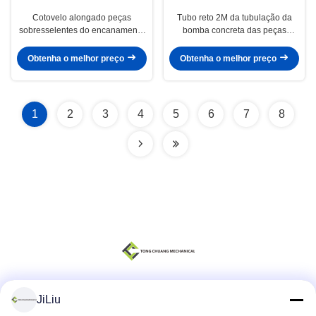
Cotovelo alongado peças
Tubo reto 2M da tubulação da
sobresselentes do encanamento
bomba concreta das peças
da bomba concreta da dupla
sobresselentes da bomba
camada
concreta
Obtenha o melhor preço
Obtenha o melhor preço
1
2
3
4
5
6
7
8
JiLiu
Redes Sociais