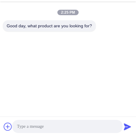
2:25 PM
Contato rápido
Good day, what product are you looking for?
Telefone
0086-18975137227
E-mail
tc18975137227@gmail.com
Endereço
Estrada do leste de 169 Renming, Changsha, Hunan, China
Política de Privacidade
|
Mapa do Site
China bom Qualidade peças sobresselentes da bomba concreta
Fornecedor. Copyright © 2022-2026 Changsha Tongchuang
Mechanical Co., Ltd. . Tudo Direitos reservados.