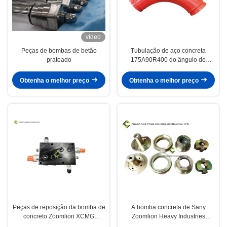
vídeo
Peças de bombas de betão
Tubulação de aço concreta
prateado
175A90R400 do ângulo do
encanamento No.2 da bomba da
dupla camada
Obtenha o melhor preço
Obtenha o melhor preço
Peças de reposição da bomba de
A bomba concreta de Sany
concreto Zoomlion XCMG
Zoomlion Heavy Industries
Schwing Válvula de equilíbrio da
Schwing parte o conjunto