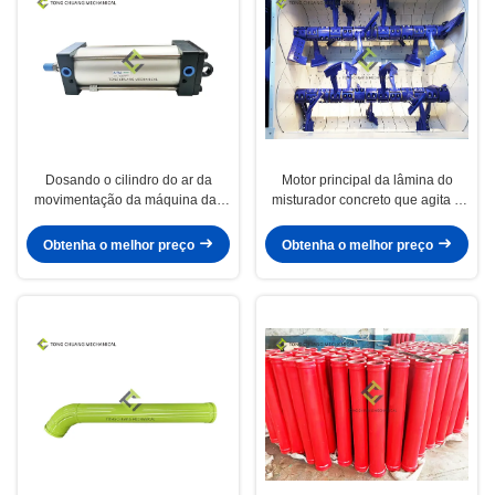
Dosando o cilindro do ar da
Motor principal da lâmina do
movimentação da máquina das
misturador concreto que agita a
peças de planta de tratamento
lâmina das peças de planta de
por lotes concretas
tratamento por lotes concretas
Obtenha o melhor preço
Obtenha o melhor preço