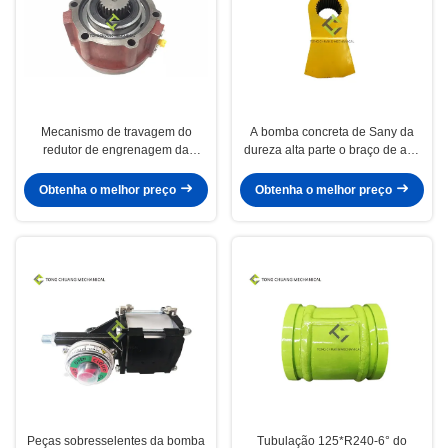
Mecanismo de travagem do
A bomba concreta de Sany da
redutor de engrenagem da
dureza alta parte o braço de aço
bomba de concreto Zoomlion
do balanço da válvula de S
ED2090 1039805629
Obtenha o melhor preço
Obtenha o melhor preço
Peças sobresselentes da bomba
Tubulação 125*R240-6° do