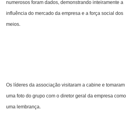
Ao mesmo tempo, a empresa igualmente convidou o
clube de Tiktok Alliance da entidade a visitar a
exposição, e guardou uma transmissão em direto de
Tiktok, compartilhando dos produtos os mais atrasados e
das tecnologias da empresa com a audiência. Apenas
em algumas horas, o número de pessoas na sala da
transmissão em direto excedeu mil e os presentes
numerosos foram dados, demonstrando inteiramente a
influência do mercado da empresa e a força social dos
meios.