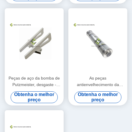
cilindro
Peças de aço da bomba de
As peças
Putzmeister, desgaste -
antienvelhecimento da
lâmina de mistura concreta
bomba concreta de
Obtenha o melhor
Obtenha o melhor
resistente
Putzmeister crescem
preço
preço
elemento de filtro hidráulico
do óleo