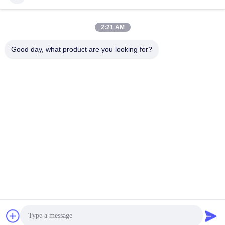
Redes Sociais
2:21 AM
Contato rápido
Good day, what product are you looking for?
Telefone
0086-18975137227
E-mail
tc18975137227@gmail.com
Endereço
Estrada do leste de 169 Renming, Changsha, Hunan, China
Política de Privacidade
|
Mapa do Site
China bom Qualidade peças sobresselentes da bomba concreta
Fornecedor. Copyright © 2022-2026 Changsha Tongchuang
Mechanical Co., Ltd. . Tudo Direitos reservados.