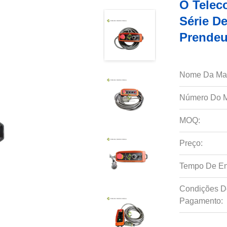
O Telec
Série D
Prendeu
Nome Da Ma
Número Do M
MOQ:
Preço:
Tempo De En
Condições D
Pagamento: