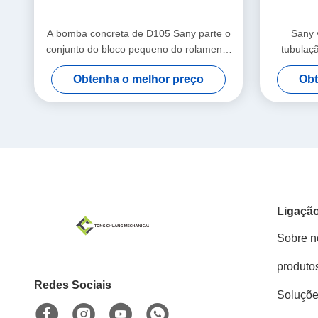
A bomba concreta de D105 Sany parte o
Sany v
conjunto do bloco pequeno do rolamento
tubulaç
da extremidade
Obtenha o melhor preço
Obt
Ligação
Sobre n
produto
Redes Sociais
Soluçõ