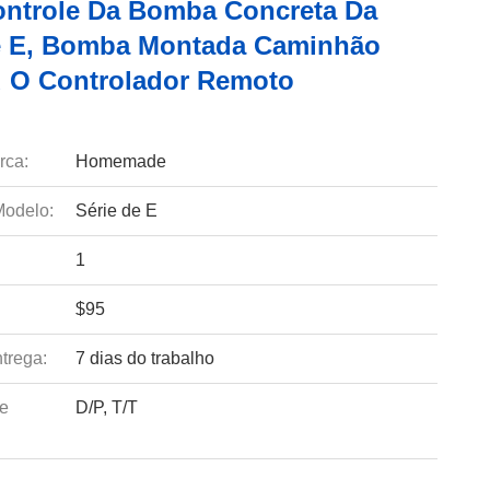
ontrole Da Bomba Concreta Da
e E, Bomba Montada Caminhão
 O Controlador Remoto
rca:
Homemade
odelo:
Série de E
1
$95
trega:
7 dias do trabalho
e
D/P, T/T