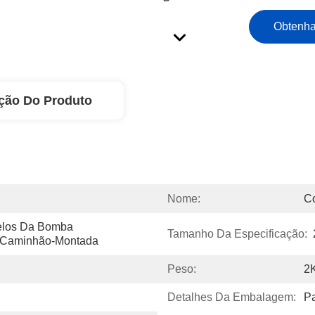
Obtenha
ção Do Produto
Nome:
Co
elos Da Bomba 
Tamanho Da Especificação:
 Caminhão-Montada
Peso:
2
Detalhes Da Embalagem:
P