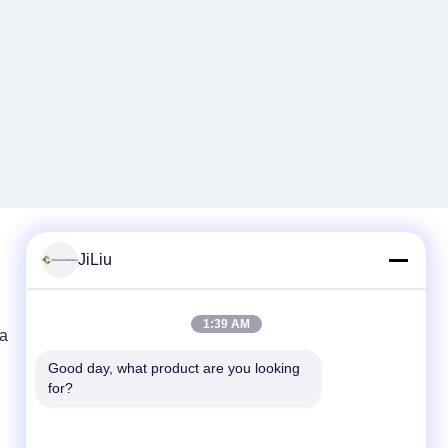
JiLiu
Contato rápido
1:39 AM
ta
Telefone
0086-18975137227
Good day, what product are you looking 
for?
E-mail
tc18975137227@gmail.com