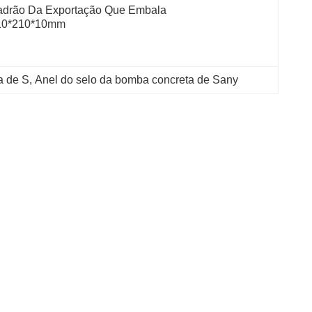
drão Da Exportação Que Embala 
10*210*10mm
a de S
, 
Anel do selo da bomba concreta de Sany