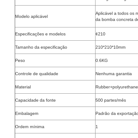
Aplicável a todos os
Modelo aplicável
da bomba concreta 
Especificações e modelos
¢210
Tamanho da especificação
210*210*10mm
Peso
0.6KG
Controle de qualidade
Nenhuma garantia
Material
Rubber+polyurethane
Capacidade da fonte
500 partes/mês
Embalagem
Padrão da exportaç
Ordem mínima
1