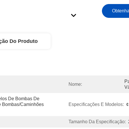
Obtenha
ção Do Produto
Pa
Nome:
Vá
elos De Bombas De 
e Bombas/caminhões 
Especificações E Modelos:
¢
Tamanho Da Especificação: