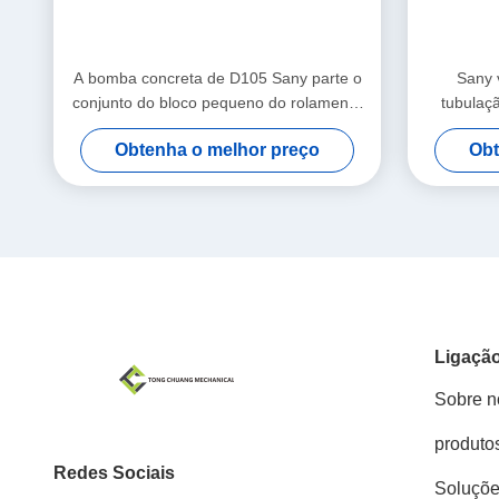
A bomba concreta de D105 Sany parte o
Sany v
conjunto do bloco pequeno do rolamento
tubulaç
da extremidade
Obtenha o melhor preço
Obt
Ligação
Sobre n
produto
Redes Sociais
Soluçõ