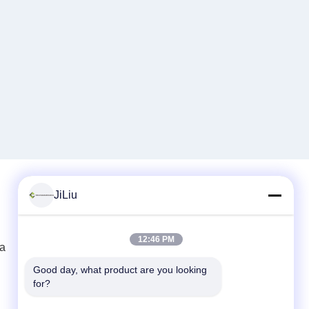
JiLiu
Contato rápido
12:46 PM
ta
Telefone
0086-18975137227
Good day, what product are you looking 
for?
E-mail