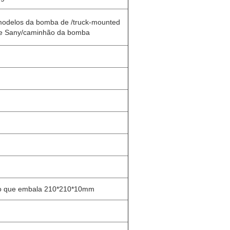
 modelos da bomba de /truck-mounted
de Sany/caminhão da bomba
ão que embala 210*210*10mm