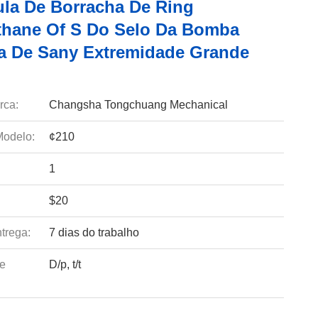
ula De Borracha De Ring
thane Of S Do Selo Da Bomba
a De Sany Extremidade Grande
rca:
Changsha Tongchuang Mechanical
odelo:
¢210
1
$20
trega:
7 dias do trabalho
e
D/p, t/t