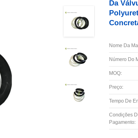
Da Válv
Polyure
Concret
Nome Da Ma
Número Do M
MOQ:
Preço:
Tempo De En
Condições D
Pagamento: