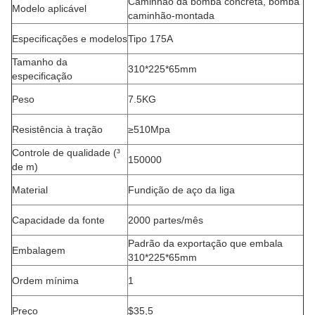
Caminhão da bomba concreta, bomba
Modelo aplicável
caminhão-montada
Especificações e modelos
Tipo 175A
Tamanho da
310*225*65mm
especificação
Peso
7.5KG
Resistência à tração
≥510Mpa
Controle de qualidade (³
150000
de m)
Material
Fundição de aço da liga
Capacidade da fonte
2000 partes/mês
Padrão da exportação que embala
Embalagem
310*225*65mm
Ordem mínima
1
Preço
$35,5