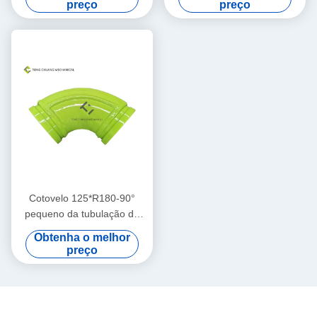
preço
preço
dois com Seat
001693301A00041
Cotovelo 125*R180-90°
pequeno da tubulação do
ferro de ângulo da dupla
Obtenha o melhor
camada para o caminhão da
preço
bomba concreta