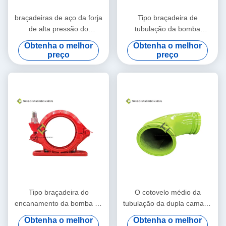
braçadeiras de aço da forja
Tipo braçadeira de
de alta pressão do
tubulação da bomba
encanamento da bomba
concreta do furo de 125A
Obtenha o melhor
Obtenha o melhor
125A concreta
quatro com Seat
preço
preço
001693301A00041
Tipo braçadeira do
O cotovelo médio da
encanamento da bomba do
tubulação da dupla camada
cimento armado de
dobra o ferro alto
Obtenha o melhor
Obtenha o melhor
tubulação do furo de 125A
125*R190.5-90° do cromo