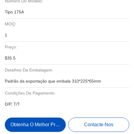
Número Do Modelo:
Tipo 175A
MOQ:
1
Preço:
$35.5
Detalhes Da Embalagem:
Padrão da exportação que embala 310*225*65mm
Condições De Pagamento:
D/P, T/T
Obtenha O Melhor Preço
Contacte-Nos