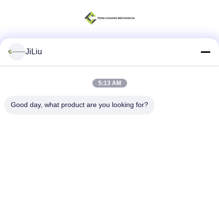
JiLiu
Redes Sociais
5:13 AM
Contato rápido
Good day, what product are you looking for?
Telefone
0086-18975137227
E-mail
tc18975137227@gmail.com
Endereço
Estrada do leste de 169 Renming, Changsha, Hunan, China