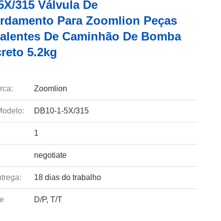
5X/315 Válvula De
rdamento Para Zoomlion Peças
alentes De Caminhão De Bomba
reto 5.2kg
rca:
Zoomlion
odelo:
DB10-1-5X/315
1
negotiate
trega:
18 dias do trabalho
e
D/P, T/T