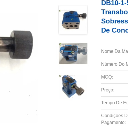
DB10-1-
Transbo
Sobress
De Conc
Nome Da Ma
Número Do M
MOQ:
Preço:
Tempo De En
Condições D
Pagamento: